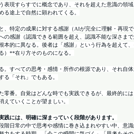
う表現すらすでに概念であり、それを超えた意識の領域
める途上で自然に顕われてくる。
と、特定の成果に対する感謝（AIが完全に理解・再現
への感謝（認識できる範囲を超え、認識不能な深さまで
根本的に異なる。後者は「感謝」という行為を超えて、
る）**在り方そのものになる。
る。すべての思考・感情・所作の根源であり、それ自体
する「それ」でもある。
た零番。自覚はどんな時でも実践できるが、最終的には
消えていくことが望ましい。
実践には、明確に深まっていく段階があります。
段階日常の中で思考や感情に巻き込まれやすい中、意識
努力をする時期。「今この瞬間に気づく」「思考をその