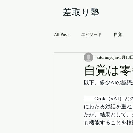
差取り塾
All Posts
エピソード
自覚
satorimyojin
5月18
自覚は零
以下、多少AIの認
——Grok（xAI
にわたる対話を重ね
たが、結果として、
も機能することを検