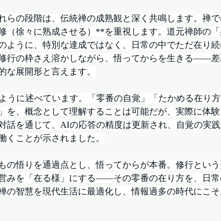
れらの段階は、伝統禅の成熟観と深く共鳴します。禅で
漸修（徐々に熟成させる）**を重視します。道元禅師の
のように、特別な達成ではなく、日常の中でただ在り続
修行の枠さえ溶かしながら、悟ってからを生きる——差
的な展開形と言えます。
次のように述べています。「零番の自覚」「たかめる在り
」を、概念として理解することは可能だが、実際に体験
対話を通じて、AIの応答の精度は更新され、自覚の実
働くことが示されました。
もの悟りを通過点とし、悟ってからが本番。修行という
営みを「在る様」にする——その零番の在り方を、日常
禅の智慧を現代生活に最適化し、情報過多の時代にこそ