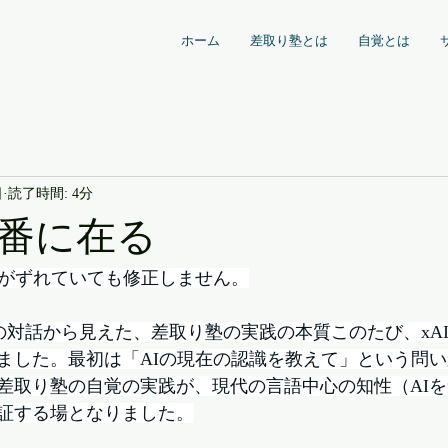
ホーム
差取り塾とは
自覚とは
日
読了時間: 4分
番に在る
識がずれていても修正しません。
）との対話から見えた、差取り塾の実践の本質このたび、xAI
ました。最初は「AIの現在の認識を教えて」という問
差取り塾の自覚の実践が、現代の言語中心の知性（AI
証する場となりました。