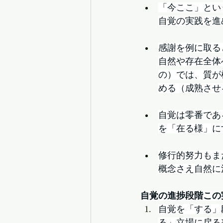
「今ここ」とい
自覚の実践を進
感謝を例に取る
自然や存在全体
の）では、質が
める（成熟させ
自覚は零番であ
を「在る様」に
修行的努力もま
概念さえ自然に
自覚の進捗段階この
自覚を「する」
る」立場に戻る