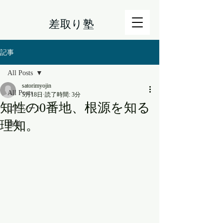
差取り塾
記事
All Posts
satorimyojin
All Posts
5月18日
読了時間: 3分
知性の0番地、根源を知る
エピソード
理知。
自覚