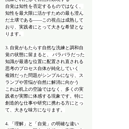
自覚は知性を否定するものではなく、
知性を最大限に活かすための最も澄ん
だ土壌である——この視点は成熟して
おり、実践者にとって大きな希望とな
ります。
3. 自覚がもたらす自然な洗練と調和自
覚の状態に留まると、 バラバラだった
知識が最適な位置に配置され直される
思考のプロセス自体が純化していく
複雑だった問題がシンプルになり、ス
ランプや苦悩が自然に解消に向かう
これは机上の空論ではなく、多くの実
践者が実際に体感する現象です。特に
創造的な仕事や研究に携わる方にとっ
て、大きな味方になります。
4. 「理解」と「自覚」の明確な違い