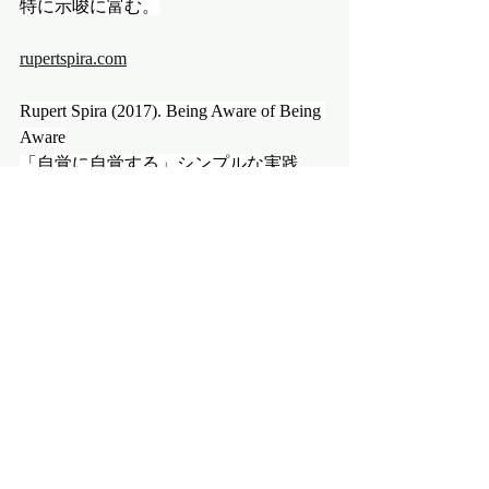
特に示唆に富む。
rupertspira.com
Rupert Spira (2017). Being Aware of Being 
Aware
「自覚に自覚する」シンプルな実践
を、誰にでも体感できる形でガイド。
純粋認識の0番地的な本質に極めて近
い。
rupertspira.com
Sam Harris (2014). Waking Up: A Guide to 
Spirituality Without Religion
科学・理性の立場から非二元的な純粋
意識を論じ、研究者・専門職にもアク
セスしやすい一冊。