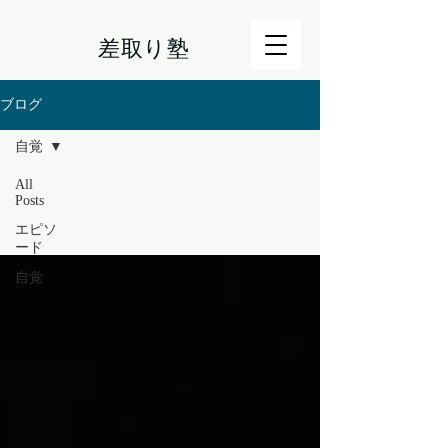
差取り塾
ブログ
自覚
All
Posts
エピソ
ード
自覚