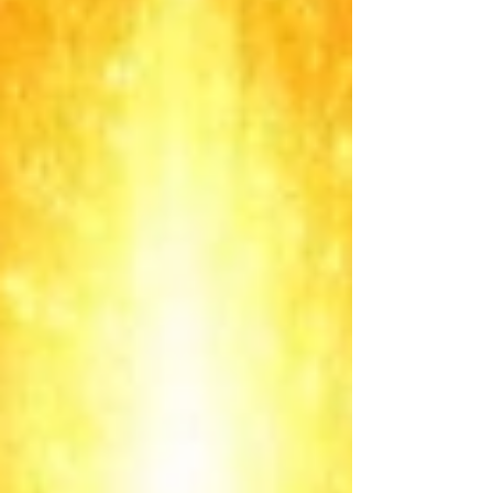
2. 知識は毒ではない ただし、知識と自分を同一化
して振り回される不自由からは脱却する 結果とし
て、知識はノイズのない最も洗練された形で自然
に顕現する 自覚は知性を否定するものではなく、
知性を最大限に活かすための最も澄んだ土壌であ
る——この視点は成熟しており、実践者にとって
大きな希望となります。 3. 自覚がもたらす自然な
洗練と調和自覚の状態に留まると、 バラバラだっ
た知識が最適な位置に配置され直される 思考のプ
ロセス自体が純化していく 複雑だった問題がシン
プルになり、スランプや苦悩が自然に解消に向か
う これは机上の空論ではなく、多くの実践者が実
際に体感する現象です。特に創造的な仕事や研究
に携わる方にとって、大きな味方になります。 4.