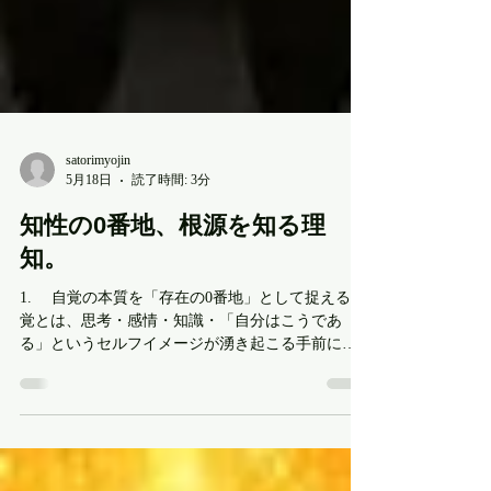
satorimyojin
5月18日
読了時間: 3分
知性の0番地、根源を知る理
知。
1. 自覚の本質を「存在の0番地」として捉える自
覚とは、思考・感情・知識・「自分はこうであ
る」というセルフイメージが湧き起こる手前にあ
る、何ものにも染まっていない純粋な認識の拠点
——いわば「存在の0番地」です。「何かを知る」
のではなく、「今、自分がどのような状態にある
か」をただありのままに観ている状態そのもの。